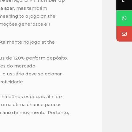
re serviço. O Pin number Up
ara azar, mas também
eaning to o jogo on the
omoções generosos e 1
talmente no jogo at the
nus de 120% perform depósito.
ores do mercado.
 o usuário deve selecionar
aticidade.
 há bônus especiais afin de
é uma ótima chance para os
 ano de movimento. Portanto,