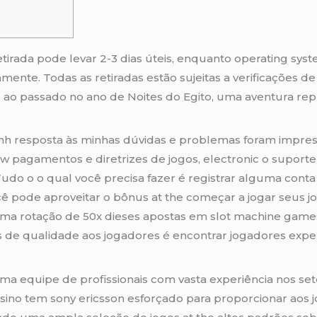
etirada pode levar 2-3 dias úteis, enquanto operating s
ente. Todas as retiradas estão sujeitas a verificações d
e ao passado no ano de Noites do Egito, uma aventura re
 mhh resposta às minhas dúvidas e problemas foram impress
ew pagamentos e diretrizes de jogos, electronic o supo
 Tudo o o qual você precisa fazer é registrar alguma cont
ocê pode aproveitar o bônus at the começar a jogar seus jo
ma rotação de 50x dieses apostas em slot machine games 
 de qualidade aos jogadores é encontrar jogadores experi
uma equipe de profissionais com vasta experiência nos set
asino tem sony ericsson esforçado para proporcionar aos