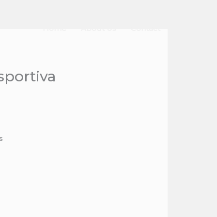
Home
About Us
Contact
sportiva
s