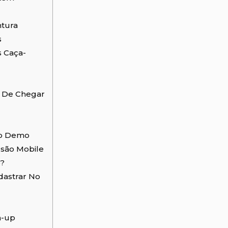
tura
s
s Caça-
 De Chegar
o
do Demo
rsão Mobile
o?
astrar No
n-up