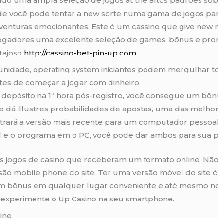
o uma ampla seleção de jogos at the altos padrões sob
nde você pode tentar a new sorte numa gama de jogos p
enturas emocionantes. Este é um cassino que give new m
 jogadores uma excelente seleção de games, bônus e pr
tajoso
http://cassino-bet-pin-up.com
.
tunidade, operating system iniciantes podem mergulhar to
tes de começar a jogar com dinheiro.
o depósito na 1ª hora pós-registro, você consegue um bô
he dá illustres probabilidades de apostas, uma das melh
trará a versão mais recente para um computador pessoal,
l e o programa em o PC, você pode dar ambos para sua pr
os jogos de casino que receberam um formato online. Não
são mobile phone do site. Ter uma versão móvel do site 
m bônus em qualquer lugar conveniente e até mesmo no
 experimente o Up Casino na seu smartphone.
ine