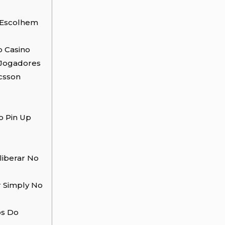
 Escolhem
p Casino
 Jogadores
icsson
o Pin Up
iberar No
 Simply No
os Do