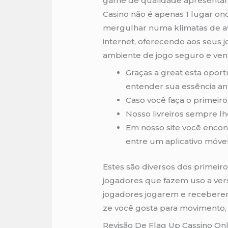
game de qualidade apresentand
Casino não é apenas 1 lugar o
mergulhar numa klimatas de av
internet, oferecendo aos seus
ambiente de jogo seguro e ven
Graças a great esta opor
entender sua essência an
Caso você faça o primeir
Nosso livreiros sempre l
Em nosso site você encon
entre um aplicativo móve
Estes são diversos dos primeir
jogadores que fazem uso a ver
jogadores jogarem e recebere
ze você gosta para movimento,
Revisão De Flag Up Cassino Onl